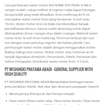
Cara pembacaan water meter WATERMETER ITRON ½ INCH
sangat mudah, cukup melihat di register maka dapat hitungan
berapa kubik yang telah dihasilkan. itron multimag dn15 ini
merupakan water meter itron yang berukuran ½ inch atau
15mm. Water meter itron ini tidak membutuhkan banyak
pemeliharaan khusus, karena sudah dirancang untuk dapat
ditempatkan di luar ruangan atau dalam ruangan. Material water
meter itron ½ inch itron multimag 15mm ini terbuat dari cast
iron dengan cover penutup register dari bahan plastik. Cara
perhitungan water meter adalah dengan menggunakan turbin
(baling-baling) atau sensor. Water meter atau meteran air ini
banyak digunakan di Industri, Perumahan, Pabrik, Pertanian dan
Sektor Perkapalan. Distributor water meter itron 1/2 inch.
PT WISHINDO PRATAMA ABADI – GENERAL SUPPLIER WITH
HIGH QUALITY
PT WISHINDO PRATAMA ABADI Menyediakan berbagai macam
jenis peralatan teknik, Alat ukur dan Aksesoris perpipaan Seperti;
Mesin pompa (Pompa air dan Pompa minyak)
Flow meter (Flow meter solar, Flow meter bensin, Flow meter