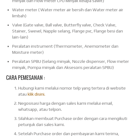
minyak dan Flow meter CPO Minyak kelapa sawit)
Water meter ( Water meter air bersih dan Water meter air
limbah)
Valve (Gate valve, Ball valve, Butterfly valve, Check Valve,
Stainer, Swevel, Napple selang, Flange pvc, Flange besi dan
lain-lain)
Peralatan instrument (Thermometer, Anemometer dan
Moisture meter)
Peralatan SPBU (Selang minyak, Nozzle dispenser, Flow meter
minyak, Pompa minyak dan Aksesoris peralatan SPBU)
CARA PEMESANAN :
Hubungi kami melalui nomor telp yang tertera di website
atau
klik disini.
Negosisasi harga dengan sales kami melalui email,
whatsapp, atau telpon.
Silahkan membuat Purchase order dengan cara mengikuti
petunjuk dari sales kami.
Setelah Purchase order dan pembayaran kami terima,