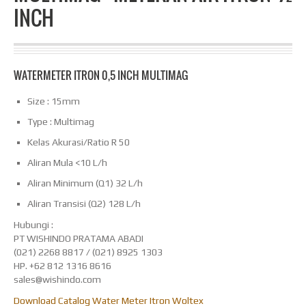
INCH
WATERMETER ITRON 0,5 INCH MULTIMAG
Size : 15mm
Type : Multimag
Kelas Akurasi/Ratio R 50
Aliran Mula <10 L/h
Aliran Minimum (Q1) 32 L/h
Aliran Transisi (Q2) 128 L/h
Hubungi :
PT WISHINDO PRATAMA ABADI
(021) 2268 8817 / (021) 8925 1303
HP. +62 812 1316 8616
sales@wishindo.com
Download Catalog Water Meter Itron Woltex