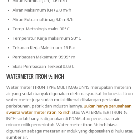
Aliran Nominal ( Q3) 1.6 m/h
Aliran Maksimum (Q4) 2.0 m/h
Aliran Extra multimag 3.0 m3/h
Temp. Metrologis maks 30° C
Temperatur Kerja maksimum 50° C
Tekanan Kerja Maksimum 16 Bar
Pembacaan Maksimum 9999* m
Skala Pembacaan Terkecil 0.02 L
WATERMETER ITRON ½ INCH
Water meter ITRON TYPE MULTIMAG DN15 merupakan meteran
air yang sudah banyak digunakan oleh masyarakat Indonesia. Itron
water meter juga sudah mulai dikenal dikalangan pertanian,
perkebunan, pabrik dan industri lainnya.
Bukan hanya perusahaan
swasta water meter itron ½ inch
atau WATERMETER ITRON ½
INCH sudah banyak digunakan di PDAM atau perusahaan air
minum milik pemerintah. Water meter itron ½ inch biasa
digunakan sebagai meteran air induk yang diposisikan di hulu atau
sumber air.