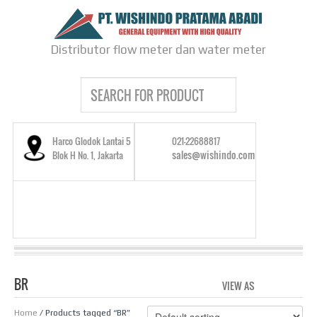
Distributor flow meter dan water meter
Harco Glodok Lantai 5
021-22688817
sales@wishindo.com
Blok H No. 1, Jakarta
BR
VIEW AS
GRID
LIS
Home
/ Products tagged “BR”