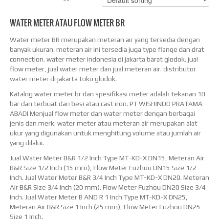
WATER METER ATAU FLOW METER BR
Water meter BR merupakan meteran air yang tersedia dengan
banyak ukuran. meteran air ini tersedia juga type flange dan drat
connection. water meter indonesia di jakarta barat glodok. jual
flow meter, jual water meter dan jual meteran air. distributor
water meter di jakarta toko glodok.
Katalog water meter br dan spesifikasi meter adalah tekanan 10
bar dan terbuat dari besi atau cast iron. PT WISHINDO PRATAMA
ABADI Menjual flow meter dan water meter dengan berbagai
jenis dan merk. water meter atau meteran air merupakan alat
ukur yang digunakan untuk menghitung volume atau jumlah air
yang dilalui.
Jual Water Meter B&R 1/2 Inch Type MT-KD-X DN15, Meteran Air
B&R Size 1/2 Inch (15 mm), Flow Meter Fuzhou DN15 Size 1/2
Inch. Jual Water Meter B&R 3/4 Inch Type MT-KD-X DN20. Meteran
Air B&R Size 3/4 Inch (20 mm). Flow Meter Fuzhou DN20 Size 3/4
Inch. Jual Water Meter B AND R 1 Inch Type MT-KD-X DN25,
Meteran Air B&R Size 1 Inch (25 mm), Flow Meter Fuzhou DN25
Size 1 Inch.