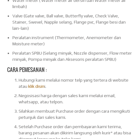
Water meter ( Water meter air bersih dan Water meter air
limbah)
Valve (Gate valve, Ball valve, Butterfly valve, Check Valve,
Stainer, Swevel, Napple selang, Flange pvc, Flange besi dan
lain-lain)
Peralatan instrument (Thermometer, Anemometer dan
Moisture meter)
Peralatan SPBU (Selang minyak, Nozzle dispenser, Flow meter
minyak, Pompa minyak dan Aksesoris peralatan SPBU)
CARA PEMESANAN :
Hubungi kami melalui nomor telp yang tertera di website
atau
klik disin
i.
Negosisasi harga dengan sales kami melalui email,
whatsapp, atau telpon.
Silahkan membuat Purchase order dengan cara mengikuti
petunjuk dari sales kami.
Setelah Purchase order dan pembayaran kami terima,
barang pesanan akan dikirim langsung oleh kurir* atau bisa