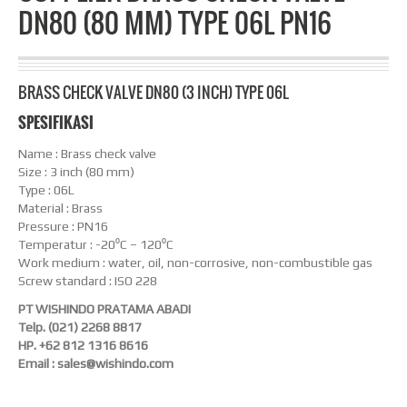
DN80 (80 MM) TYPE 06L PN16
BRASS CHECK VALVE DN80 (3 INCH) TYPE 06L
SPESIFIKASI
Name : Brass check valve
Size : 3 inch (80 mm)
Type : 06L
Material : Brass
Pressure : PN16
Temperatur : -20⁰C – 120⁰C
Work medium : water, oil, non-corrosive, non-combustible gas
Screw standard : ISO 228
PT WISHINDO PRATAMA ABADI
Telp. (021) 2268 8817
HP. +62 812 1316 8616
Email : sales@wishindo.com